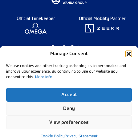
Official Timekeeper
Official Mobility Partner
Founding Partner
Manage Consent
We use cookies and other tracking technologies to personalize and
improve your experience. By continuing to use our website you
consent to this.
More info
.
Nederlands
Diamond League Rules
Data Privacy
Accept
Contact Us
Follow Our Channels:
Deny
View preferences
© Diamond League AG - 2026
Cookie Policy
Privacy Statement