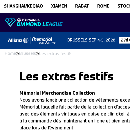
Skip to content
SHANGHAI/KEQIAO
XIAMEN
RABAT
ROME
STOC
BRUSSELS
SEP 4-5. 2026
27d 
Home
Brussels
Les extras festifs
Les extras festifs
Mémorial Merchandise Collection
Nous avons lancé une collection de vêtements exce
Mémorial, laquelle fait partie de la collection d’ac
avec des éléments vintages en guise de clin d’œil à 
à la commande dès maintenant en ligne et bien en
place lors de l’événement.