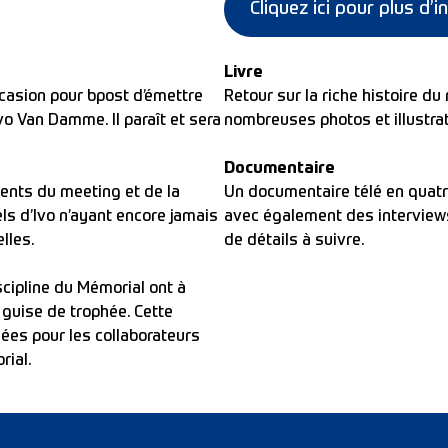
Cliquez ici pour plus d’i
Livre
ccasion pour bpost d’émettre
Retour sur la riche histoire d
Ivo Van Damme. Il paraît et sera
nombreuses photos et illustrati
Documentaire
ents du meeting et de la
Un documentaire télé en quatr
ls d’Ivo n’ayant encore jamais
avec également des interview
lles.
de détails à suivre.
cipline du Mémorial ont à
 guise de trophée. Cette
ées pour les collaborateurs
rial.