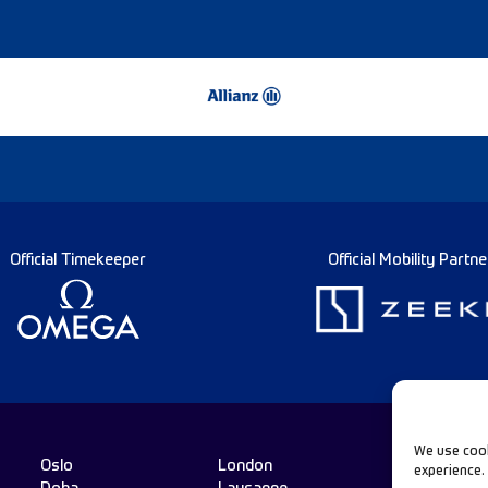
Official Timekeeper
Official Mobility Partne
We use cook
Oslo
London
experience.