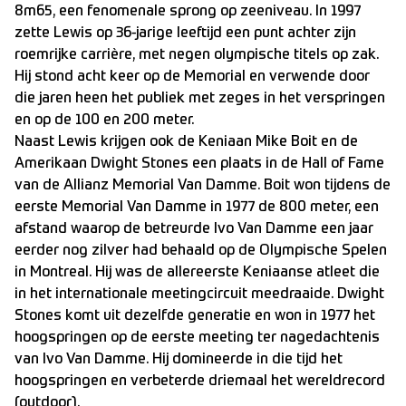
8m65, een fenomenale sprong op zeeniveau. In 1997
zette Lewis op 36-jarige leeftijd een punt achter zijn
roemrijke carrière, met negen olympische titels op zak.
Hij stond acht keer op de Memorial en verwende door
die jaren heen het publiek met zeges in het verspringen
en op de 100 en 200 meter.
Naast Lewis krijgen ook de Keniaan Mike Boit en de
Amerikaan Dwight Stones een plaats in de Hall of Fame
van de Allianz Memorial Van Damme. Boit won tijdens de
eerste Memorial Van Damme in 1977 de 800 meter, een
afstand waarop de betreurde Ivo Van Damme een jaar
eerder nog zilver had behaald op de Olympische Spelen
in Montreal. Hij was de allereerste Keniaanse atleet die
in het internationale meetingcircuit meedraaide. Dwight
Stones komt uit dezelfde generatie en won in 1977 het
hoogspringen op de eerste meeting ter nagedachtenis
van Ivo Van Damme. Hij domineerde in die tijd het
hoogspringen en verbeterde driemaal het wereldrecord
(outdoor).