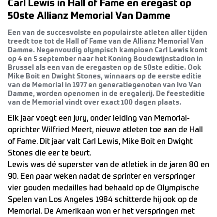
Carl Lewis in Hall of Fame en eregast op
50ste Allianz Memorial Van Damme
Een van de succesvolste en populairste atleten aller tijden
treedt toe tot de Hall of Fame van de Allianz Memorial Van
Damme. Negenvoudig olympisch kampioen Carl Lewis komt
op 4 en 5 september naar het Koning Boudewijnstadion in
Brussel als een van de eregasten op de 50ste editie. Ook
Mike Boit en Dwight Stones, winnaars op de eerste editie
van de Memorial in 1977 en generatiegenoten van Ivo Van
Damme, worden openomen in de eregalerij. De feesteditie
van de Memorial vindt over exact 100 dagen plaats.
Elk jaar voegt een jury, onder leiding van Memorial-
oprichter Wilfried Meert, nieuwe atleten toe aan de Hall
of Fame. Dit jaar valt Carl Lewis, Mike Boit en Dwight
Stones die eer te beurt.
Lewis was dé superster van de atletiek in de jaren 80 en
90. Een paar weken nadat de sprinter en verspringer
vier gouden medailles had behaald op de Olympische
Spelen van Los Angeles 1984 schitterde hij ook op de
Memorial. De Amerikaan won er het verspringen met