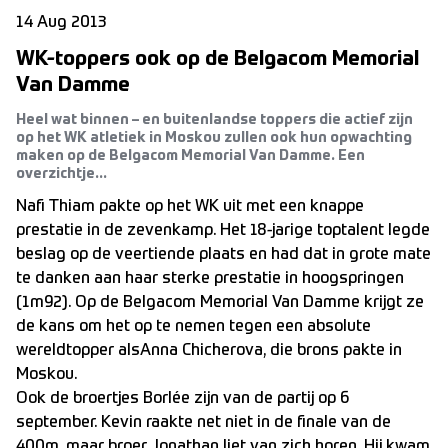
14 Aug 2013
WK-toppers ook op de Belgacom Memorial
Van Damme
Heel wat binnen – en buitenlandse toppers die actief zijn
op het WK atletiek in Moskou zullen ook hun opwachting
maken op de Belgacom Memorial Van Damme. Een
overzichtje...
Nafi Thiam pakte op het WK uit met een knappe
prestatie in de zevenkamp. Het 18-jarige toptalent legde
beslag op de veertiende plaats en had dat in grote mate
te danken aan haar sterke prestatie in hoogspringen
(1m92). Op de Belgacom Memorial Van Damme krijgt ze
de kans om het op te nemen tegen een absolute
wereldtopper alsAnna Chicherova, die brons pakte in
Moskou.
Ook de broertjes Borlée zijn van de partij op 6
september. Kevin raakte net niet in de finale van de
400m, maar broer Jonathan liet van zich horen. Hij kwam