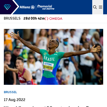
Skip to content
BRUSSELS
28d 00h 42m
BRUSSEL
17 Aug 2022