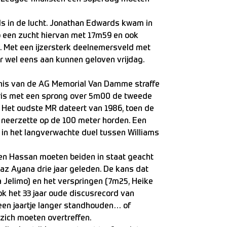
als in de lucht. Jonathan Edwards kwam in
op een zucht hiervan met 17m59 en ook
 Met een ijzersterk deelnemersveld met
r wel eens aan kunnen geloven vrijdag.
denis van de AG Memorial Van Damme straffe
ris met een sprong over 5m00 de tweede
a. Het oudste MR dateert van 1986, toen de
 neerzette op de 100 meter horden. Een
 in het langverwachte duel tussen Williams
i en Hassan moeten beiden in staat geacht
az Ayana drie jaar geleden. De kans dat
 Jelimo) en het verspringen (7m25, Heike
Ook het 33 jaar oude discusrecord van
een jaartje langer standhouden… of
zich moeten overtreffen.