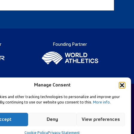
r
Founding Partner
Manage Consent
ies and other tracking technologies to personalize and improve your
 By continuing to use our website you consent to this.
More info
.
Diamond League Rules
llow Our Channels:
Data Privacy
ccept
Deny
View preferences
Contact Us
Cookie Policy
Privacy Statement