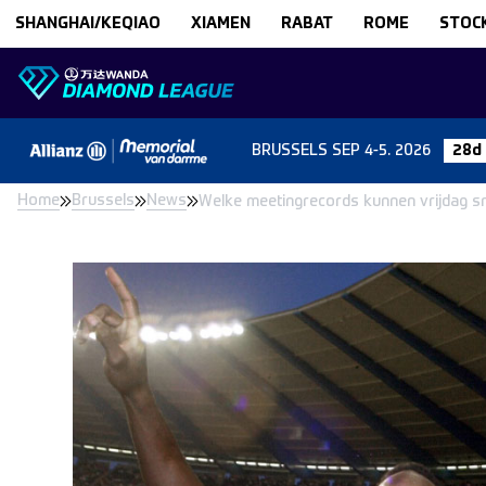
Skip to content
SHANGHAI/KEQIAO
XIAMEN
RABAT
ROME
STOC
BRUSSELS
SEP 4-5. 2026
28d
Home
Brussels
News
Welke meetingrecords kunnen vrijdag s