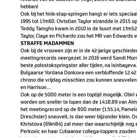
hebben!
Ook bij het hink-stap-springen hangt er iets specia
1995 tot 17m60. Christian Taylor strandde in 2015 
Teddy Tamgho kwam in 2010 in de buurt met 17m52.
Taylor, Claye en Pichardo zou het MR van Edwards e
STRAFFE MADAMMEN
Ook bij de vrouwen zijn er in de 42-jarige geschie
meetingrecords neergezet. In 2016 werd Sandi Mor
beste polsstokspringster aller tijden, na Isinbayev
Bulgaarse Yordana Donkova een verbluffende 12.42
chrono die vrijdag misschien zou kunnen sneuvelen
en Harrison…
Ook op de 5000 meter is een toptijd mogelijk. Obir
worden om sneller te lopen dan de 14:18.89 van Alm
het meetingrecord op de 800 meter (1:55.14, Pamela
Dreschsler) sneuvelt, is dan weer bijzonder klein. 
Khristova (69m84) zal meer dan waarschijnlijk nog 
Perkovic en haar Cubaanse collega-toppers zouden 