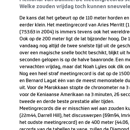
Welke zouden vrijdag toch kunnen sneuvelen
De kans dat het gebeurt op de 110 meter horden en
eerder klein. Het meetingrecord van Aries Merritt (
(7:53.63 in 2004) is immers tevens ook het wereld
Ook op de 200 meter ligt de lat bijzonder hoog. De 1
vandaag nog altijd de twee snelste tijd uit de gesc
over een magische snelle bocht beschikt, blijkt uit h
seconden gelopen is op de halve baanronde. Een m
verwachten vrijdag, maar dat Noah Lyles ook dik o
Nog een heel straf meetingrecord is dat op de 1500
en Bernard Lagat één van de meest memorabele due
uit. Voor de Marokkaan stopte de chronometer na 3
voor de Keniaanse Amerikaan na 3 minuten, 26 sec
tweede en derde beste prestatie aller tijden.
Meetingrecords die er misschien wel aan zouden ku
(22m44, Darrell Hill), het discuswerpen (69m94, Imr
het oudste meetingrecord) en de 400 meter (44.06,
records van de tabellen te vege, zullen de Diamon