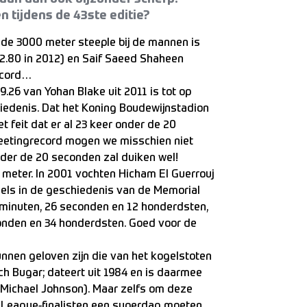
 tijdens de 43ste editie?
 de 3000 meter steeple bij de mannen is
12.80 in 2012) en Saif Saeed Shaheen
record…
9.26 van Yohan Blake uit 2011 is tot op
hiedenis. Dat het Koning Boudewijnstadion
et feit dat er al 23 keer onder de 20
eetingrecord mogen we misschien niet
nder de 20 seconden zal duiken wel!
 meter. In 2001 vochten Hicham El Guerrouj
ls in de geschiedenis van de Memorial
 minuten, 26 seconden en 12 honderdsten,
onden en 34 honderdsten. Goed voor de
nnen geloven zijn die van het kogelstoten
ich Bugar; dateert uit 1984 en is daarmee
 Michael Johnson). Maar zelfs om deze
d League-finalisten een superdag moeten