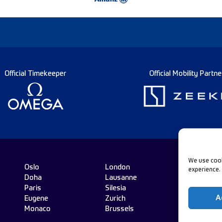
Official Timekeeper
Official Mobility Partne
We use cook
Oslo
London
experience.
Doha
Lausanne
Fo
Paris
Silesia
A
Eugene
Zurich
Monaco
Brussels