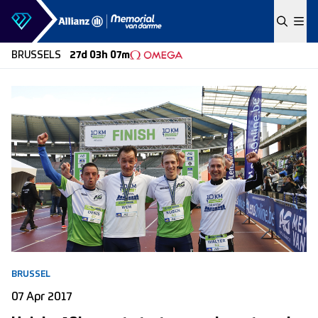
Skip to content
BRUSSELS
27d 03h 07m
BRUSSEL
07 Apr 2017