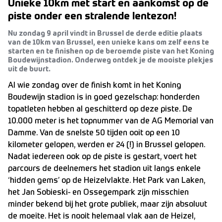
Unieke 10km met start en aankomst op de
piste onder een stralende lentezon!
Nu zondag 9 april vindt in Brussel de derde editie plaats
van de 10km van Brussel, een unieke kans om zelf eens te
starten en te finishen op de beroemde piste van het Koning
Boudewijnstadion. Onderweg ontdek je de mooiste plekjes
uit de buurt.
Al wie zondag over de finish komt in het Koning
Boudewijn stadion is in goed gezelschap: honderden
topatleten hebben al geschitterd op deze piste. De
10.000 meter is het topnummer van de AG Memorial van
Damme. Van de snelste 50 tijden ooit op een 10
kilometer gelopen, werden er 24 (!) in Brussel gelopen.
Nadat iedereen ook op de piste is gestart, voert het
parcours de deelnemers het stadion uit langs enkele
‘hidden gems’ op de Heizelvlakte. Het Park van Laken,
het Jan Sobieski- en Ossegempark zijn misschien
minder bekend bij het grote publiek, maar zijn absoluut
de moeite. Het is nooit helemaal vlak aan de Heizel,