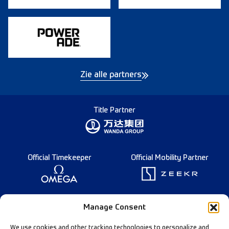
Zie alle partners
Title Partner
Official Timekeeper
Official Mobility Partner
Founding Partner
Manage Consent
We use cookies and other tracking technologies to personalize and