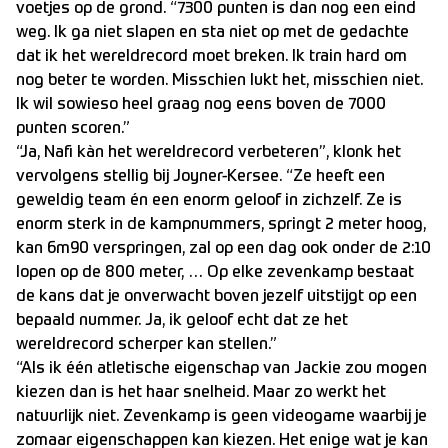
voetjes op de grond. “7300 punten is dan nog een eind
weg. Ik ga niet slapen en sta niet op met de gedachte
dat ik het wereldrecord moet breken. Ik train hard om
nog beter te worden. Misschien lukt het, misschien niet.
Ik wil sowieso heel graag nog eens boven de 7000
punten scoren.”
“Ja, Nafi kàn het wereldrecord verbeteren”, klonk het
vervolgens stellig bij Joyner-Kersee. “Ze heeft een
geweldig team én een enorm geloof in zichzelf. Ze is
enorm sterk in de kampnummers, springt 2 meter hoog,
kan 6m90 verspringen, zal op een dag ook onder de 2:10
lopen op de 800 meter, … Op elke zevenkamp bestaat
de kans dat je onverwacht boven jezelf uitstijgt op een
bepaald nummer. Ja, ik geloof echt dat ze het
wereldrecord scherper kan stellen.”
“Als ik één atletische eigenschap van Jackie zou mogen
kiezen dan is het haar snelheid. Maar zo werkt het
natuurlijk niet. Zevenkamp is geen videogame waarbij je
zomaar eigenschappen kan kiezen. Het enige wat je kan