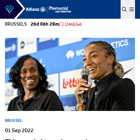
Skip to content
BRUSSELS
26d 06h 28m
BRUSSEL
01 Sep 2022