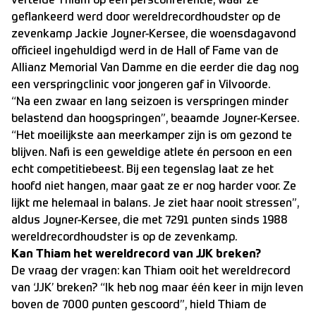
vertelde Thiam op een persconferentie, waar ze
geflankeerd werd door wereldrecordhoudster op de
zevenkamp Jackie Joyner-Kersee, die woensdagavond
officieel ingehuldigd werd in de Hall of Fame van de
Allianz Memorial Van Damme en die eerder die dag nog
een verspringclinic voor jongeren gaf in Vilvoorde.
“Na een zwaar en lang seizoen is verspringen minder
belastend dan hoogspringen”, beaamde Joyner-Kersee.
“Het moeilijkste aan meerkamper zijn is om gezond te
blijven. Nafi is een geweldige atlete én persoon en een
echt competitiebeest. Bij een tegenslag laat ze het
hoofd niet hangen, maar gaat ze er nog harder voor. Ze
lijkt me helemaal in balans. Je ziet haar nooit stressen”,
aldus Joyner-Kersee, die met 7291 punten sinds 1988
wereldrecordhoudster is op de zevenkamp.
Kan Thiam het wereldrecord van JJK breken?
De vraag der vragen: kan Thiam ooit het wereldrecord
van ‘JJK’ breken? “Ik heb nog maar één keer in mijn leven
boven de 7000 punten gescoord”, hield Thiam de