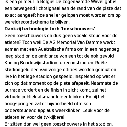
is een primeur in België! De zogenaamde Wavelight is
een bewegend lichtsignaal aan de rand van de piste dat
exact aangeeft hoe snel er gelopen moet worden om op
wereldrecordschema te blijven.
Dankzij technologie toch ‘toeschouwers’
Geen toeschouwers en dus geen vocale steun voor de
atleten? Toch wel! De AG Memorial Van Damme werkt
samen met een Australische firma om in een nagenoeg
leeg stadion de ambiance van een tot de nok gevuld
Koning Boudewijnstadion te reconstrueren. Reële
stadiongeluiden van vorige edities worden gemixt en
live in het lege stadion gespeeld, inspelend op wat er
zich op dat moment op de piste afspeelt. Naarmate de
uurrace vordert en de finish in zicht komt, zal het
virtuele publiek alsmaar luider klinken. En bij het
hoogspringen zal er bijvoorbeeld ritmisch
ondersteunend applaus weerklinken. Leuk voor de
atleten én voor de tv-kijkers!
Er zitten dan wel geen toeschouwers in het stadion,