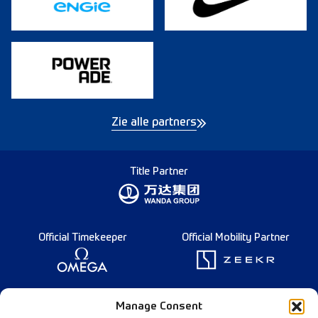
Zie alle partners
Title Partner
Official Timekeeper
Official Mobility Partner
Founding Partner
Manage Consent