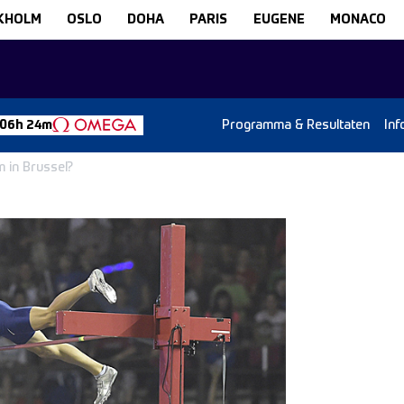
KHOLM
OSLO
DOHA
PARIS
EUGENE
MONACO
Programma & Resultaten
Inf
 06h 24m
m in Brussel?