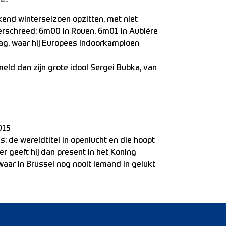
end winterseizoen opzitten, met niet
verschreed: 6m00 in Rouen, 6m01 in Aubière
aag, waar hij Europees Indoorkampioen
ameld dan zijn grote idool Sergei Bubka, van
015
: de wereldtitel in openlucht en die hoopt
er geeft hij dan present in het Koning
aar in Brussel nog nooit iemand in gelukt