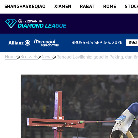
Skip to content
SHANGHAI/KEQIAO
XIAMEN
RABAT
ROME
STOC
BRUSSELS
SEP 4-5. 2026
29d
Home
Brussels
News
Renaud Lavillenie: goud in Peking, dan 6