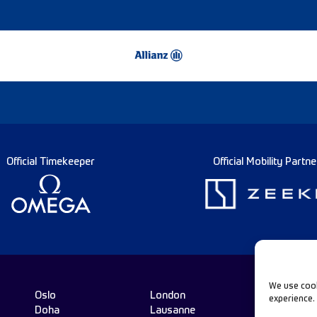
Official Timekeeper
Official Mobility Partne
We use cook
Oslo
London
experience.
Doha
Lausanne
Fo