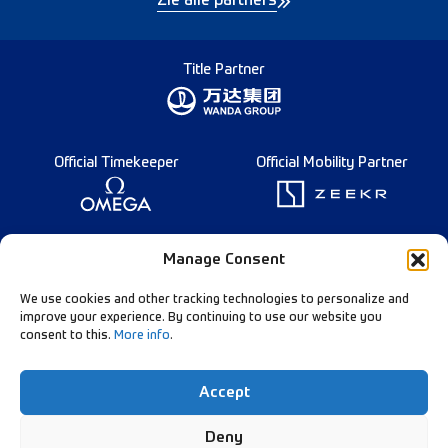
Zie alle partners
Title Partner
Official Timekeeper
Official Mobility Partner
Founding Partner
Manage Consent
We use cookies and other tracking technologies to personalize and
improve your experience. By continuing to use our website you
consent to this.
More info
.
Diamond League Rules
Data Privacy
Accept
Contact Us
Follow Our Channels:
Deny