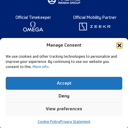
Official Timekeeper
Official Mobility Partner
Founding Partner
Manage Consent
We use cookies and other tracking technologies to personalize and
improve your experience. By continuing to use our website you
consent to this.
More info
.
Diamond League Rules
Data Privacy
Accept
Contact Us
Follow Our Channels:
Deny
View preferences
© Diamond League AG - 2026
Cookie Policy
Privacy Statement