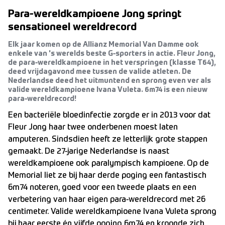
Para-wereldkampioene Jong springt
sensationeel wereldrecord
Elk jaar komen op de Allianz Memorial Van Damme ook
enkele van 's werelds beste G-sporters in actie. Fleur Jong,
de para-wereldkampioene in het verspringen (klasse T64),
deed vrijdagavond mee tussen de valide atleten. De
Nederlandse deed het uitmuntend en sprong even ver als
valide wereldkampioene Ivana Vuleta. 6m74 is een nieuw
para-wereldrecord!
Een bacteriële bloedinfectie zorgde er in 2013 voor dat
Fleur Jong haar twee onderbenen moest laten
amputeren. Sindsdien heeft ze letterlijk grote stappen
gemaakt. De 27-jarige Nederlandse is naast
wereldkampioene ook paralympisch kampioene. Op de
Memorial liet ze bij haar derde poging een fantastisch
6m74 noteren, goed voor een tweede plaats en een
verbetering van haar eigen para-wereldrecord met 26
centimeter. Valide wereldkampioene Ivana Vuleta sprong
bij haar eerste én vijfde poging 6m74 en kroonde zich