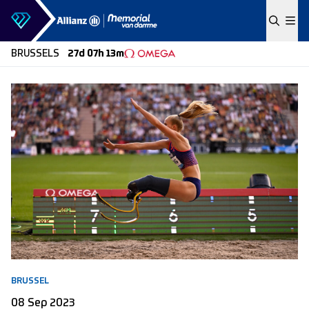
Skip to content
BRUSSELS
27d 07h 13m
BRUSSEL
08 Sep 2023