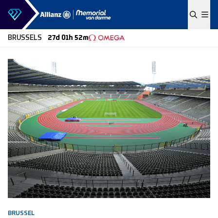
Skip to content
BRUSSELS
27d 01h 52m
BRUSSEL