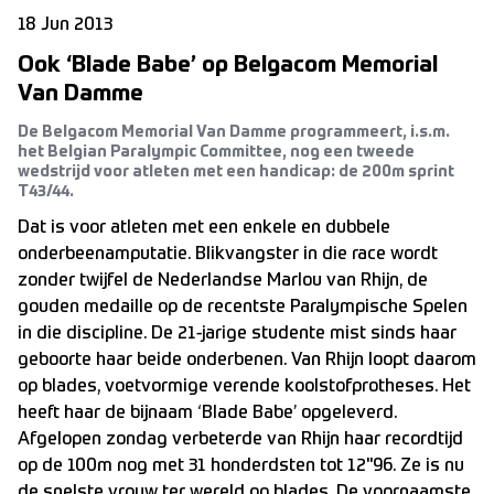
18 Jun 2013
Ook ‘Blade Babe’ op Belgacom Memorial
Van Damme
De Belgacom Memorial Van Damme programmeert, i.s.m.
het Belgian Paralympic Committee, nog een tweede
wedstrijd voor atleten met een handicap: de 200m sprint
T43/44.
Dat is voor atleten met een enkele en dubbele
onderbeenamputatie. Blikvangster in die race wordt
zonder twijfel de Nederlandse Marlou van Rhijn, de
gouden medaille op de recentste Paralympische Spelen
in die discipline. De 21-jarige studente mist sinds haar
geboorte haar beide onderbenen. Van Rhijn loopt daarom
op blades, voetvormige verende koolstofprotheses. Het
heeft haar de bijnaam ‘Blade Babe’ opgeleverd.
Afgelopen zondag verbeterde van Rhijn haar recordtijd
op de 100m nog met 31 honderdsten tot 12"96. Ze is nu
de snelste vrouw ter wereld op blades. De voornaamste