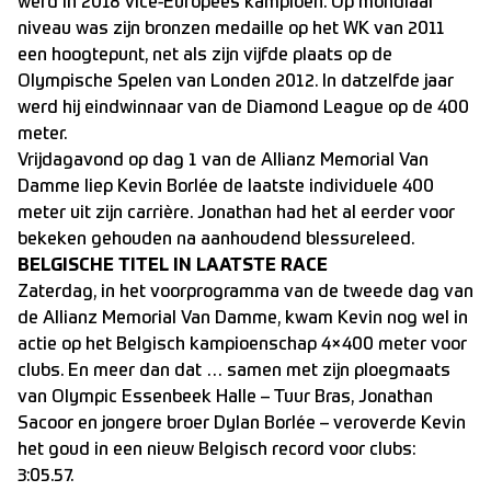
werd in 2018 vice-Europees kampioen. Op mondiaal
niveau was zijn bronzen medaille op het WK van 2011
een hoogtepunt, net als zijn vijfde plaats op de
Olympische Spelen van Londen 2012. In datzelfde jaar
werd hij eindwinnaar van de Diamond League op de 400
meter.
Vrijdagavond op dag 1 van de Allianz Memorial Van
Damme liep Kevin Borlée de laatste individuele 400
meter uit zijn carrière. Jonathan had het al eerder voor
bekeken gehouden na aanhoudend blessureleed.
BELGISCHE TITEL IN LAATSTE RACE
Zaterdag, in het voorprogramma van de tweede dag van
de Allianz Memorial Van Damme, kwam Kevin nog wel in
actie op het Belgisch kampioenschap 4×400 meter voor
clubs. En meer dan dat … samen met zijn ploegmaats
van Olympic Essenbeek Halle – Tuur Bras, Jonathan
Sacoor en jongere broer Dylan Borlée – veroverde Kevin
het goud in een nieuw Belgisch record voor clubs:
3:05.57.