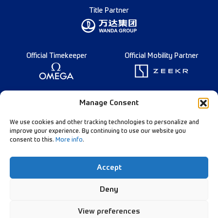
Title Partner
Official Timekeeper
Official Mobility Partner
Founding Partner
Manage Consent
We use cookies and other tracking technologies to personalize and
improve your experience. By continuing to use our website you
consent to this.
More info
.
Diamond League Rules
Data Privacy
Accept
Contact Us
Follow Our Channels:
Deny
View preferences