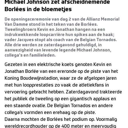
Michael Johnson zet afscheidnemende
Borlées in de bloemetjes
De openingsceremonie van dag 2 van de Allianz Memorial
Van Damme stond in het teken van de Borlées.
Tweelingbroers Kevin en Jonathan hangen na een
indrukwekkende loopcarrière hun spikes aan de haak;
vader Jacques stopt als coach van de Belgian Tornados.
Alle drie werden ze zaterdagavond gehuldigd, in
aanwezigheid van levende legende Michael Johnson,
collega's en familieleden.
Gezeten in een elektrische koets genoten Kevin en
Jonathan Borlée van een ereronde op de piste van het
Koning Boudewijnstadion, waar ze de afgelopen jaren
met hun loopprestaties zo vaak de atletiekfans in
vervoering gebracht hebben. Zaterdagavond trakteerde
het publiek de tweeling op een gigantisch applaus en
een staande ovatie. De Belgian Tornados en andere
collega’s vormden een erehaag op de piste.
Daarna mochten de Borlées het podium op. Voormalig
wereldrecordhouder op de 400 meter en meervoudig