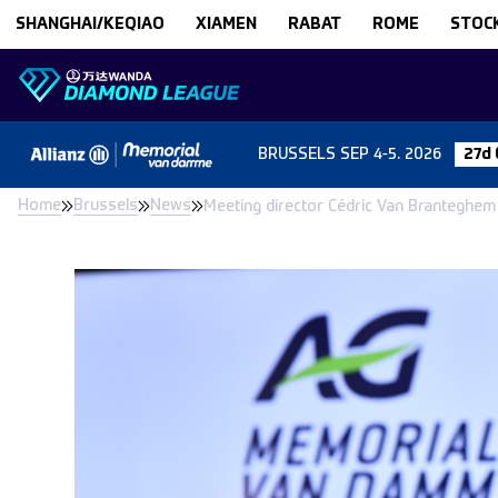
Skip to content
SHANGHAI/KEQIAO
XIAMEN
RABAT
ROME
STOC
BRUSSELS
SEP 4-5. 2026
27d
Home
Brussels
News
Meeting director Cédric Van Branteghem 