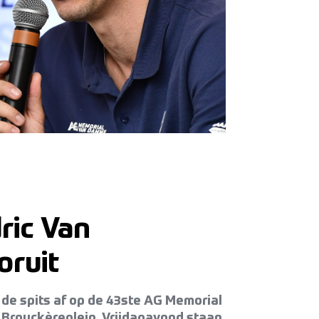
ric Van
oruit
de spits af op de 43ste AG Memorial
 Brouckèreplein. Vrijdagavond staan