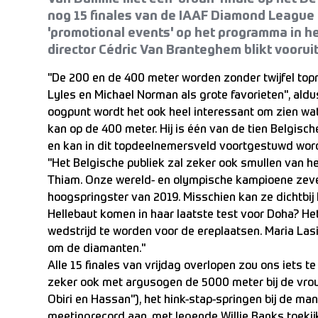
nog 15 finales van de IAAF Diamond League 
'promotional events' op het programma in h
director Cédric Van Branteghem blikt vooruit
"De 200 en de 400 meter worden zonder twijfel t
Lyles en Michael Norman als grote favorieten", ald
oogpunt wordt het ook heel interessant om zien w
kan op de 400 meter. Hij is één van de tien Belgisc
en kan in dit topdeelnemersveld voortgestuwd worde
"Het Belgische publiek zal zeker ook smullen van h
Thiam. Onze wereld- en olympische kampioene ze
hoogspringster van 2019. Misschien kan ze dichtbij
Hellebaut komen in haar laatste test voor Doha? He
wedstrijd te worden voor de ereplaatsen. Maria Lasit
om de diamanten."
Alle 15 finales van vrijdag overlopen zou ons iets 
zeker ook met argusogen de 5000 meter bij de vro
Obiri en Hassan"), het hink-stap-springen bij de man
meetingrecord aan, met legende Willie Banks toekijk