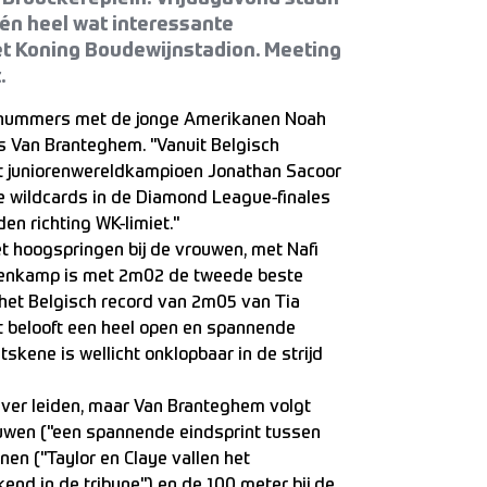
én heel wat interessante
et Koning Boudewijnstadion. Meeting
.
opnummers met de jonge Amerikanen Noah
us Van Branteghem. "Vanuit Belgisch
at juniorenwereldkampioen Jonathan Sacoor
he wildcards in de Diamond League-finales
n richting WK-limiet."
et hoogspringen bij de vrouwen, met Nafi
venkamp is met 2m02 de tweede beste
 het Belgisch record van 2m05 van Tia
t belooft een heel open en spannende
skene is wellicht onklopbaar in de strijd
te ver leiden, maar Van Branteghem volgt
uwen ("een spannende eindsprint tussen
nen ("Taylor en Claye vallen het
end in de tribune") en de 100 meter bij de