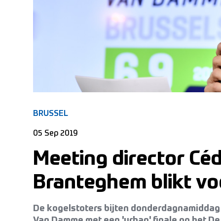
BRUSSEL
05 Sep 2019
Meeting director Céd
Branteghem blikt vo
De kogelstoters bijten donderdagnamiddag 
Van Damme met een 'urban' finale op het De