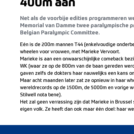
400m aan
Net als de voorbije edities programmeren w
Memorial van Damme twee paralympische pr
Belgian Paralympic Committee.
Eén is de 200m mannen T44 (enkelvoudige onderbe
wheelen voor vrouwen, met Marieke Vervoort.
Marieke is aan een onwaarschijnlijke comeback bezi
WK (waar ze op de 800m van de baan gereden werd d
gaven zelfs de dokters haar nauwelijks een kans om
Maar acht maanden later zat ze opnieuw in haar wh
wereldrecords op de 1500m, de 5000m en vorige we
Stilwell nota bene).
Het zal geen verrassing zijn dat Marieke in Brusse
eigen volk. Ze heeft dan ook maar één doel: haar w