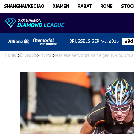
Skip to content
SHANGHAI/KEQIAO
XIAMEN
RABAT
ROME
STOC
BRUSSELS
SEP 4-5. 2026
29d
Home
Brussels
News
Marieke Vervoort valt eigen WR 400m a