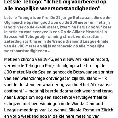
Letsile Tebogo: “Ik heb mij voorbereid op
alle mogelijke weersomstandigheden”
Letsile Tebogo is on fire. De 21-jarige Botswaan, die op de
Olympische Spelen goud won op de 200 meter en met zijn
land zilver op de 4x400 meter, kwam na Parijs nog vijf keer
in actie en won evenveel keer. Op de Allianz Memorial in
Brussel wil Tebogo zijn winning streak verderzetten.
Zaterdag start hij er in de Wanda Diamond League-finale
van de 200 meter en hij is voorbereid op alle mogelijke
weersomstandigheden …
Met een chrono van 19.46, een nieuw Afrikaans record,
veroverde Tebogo in Parijs de olympische titel op de
200 meter. Na de Spelen genoot de Botswaanse sprinter
van een waanzinnige ontvangst in zijn thuisland – “ik
voelde de steun en waardering van heel het Afrikaanse
continent” – maar hij keerde daarna ook weer snel terug
naar Europa om nog een succesvol vervolgverhaal te
schrijven met overwinningen in de Wanda Diamond
League-meetings van Lausanne, Silesia, Rome en Zürich
en vorig weekend nog in de kleinere meeting van