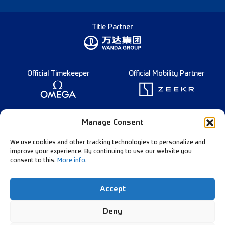
Title Partner
Official Timekeeper
Official Mobility Partner
Founding Partner
Manage Consent
We use cookies and other tracking technologies to personalize and
improve your experience. By continuing to use our website you
consent to this.
More info
.
Diamond League Rules
Data Privacy
Accept
Contact Us
Follow Our Channels:
Deny