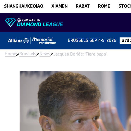
Skip to content
SHANGHAI/KEQIAO
XIAMEN
RABAT
ROME
STOC
BRUSSELS
SEP 4-5. 2026
27d 
Home
Brussels
News
Jacques Borlée: ‘Fiere papa’