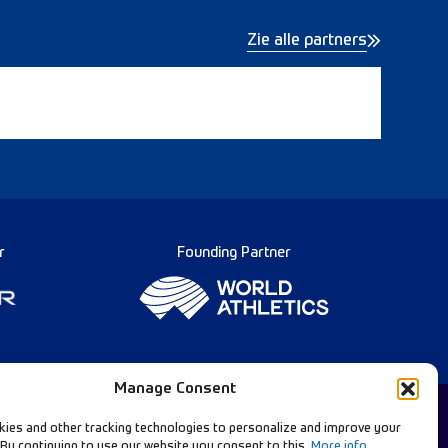
Zie alle partners
r
Founding Partner
Manage Consent
ies and other tracking technologies to personalize and improve your
 By continuing to use our website you consent to this.
More info
.