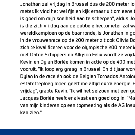
Jonathan zal vrijdag in Brussel dus de 200 meter lo
meter. Ik vind het wel fijn en kijk ernaar uit om eens
is goed om mijn snelheid aan te scherpen", aldus Jo
is die zich vrijdag aan de dubbele hectometer zal 
wereldkampioen op de baanronde, is Jonathan in g
In de vrouwenrace op de 200 meter zit ook Olivia Borl
zich te kwalificeren voor de olympische 200 meter in 
met Dafne Schippers en Allyson Felix wordt ze vrijda
Kevin en Dylan Borlée komen in actie op de 400 meter.
vooruit. "Ik loop erg graag in Brussel. En dit jaar wo
Dylan in de race én ook de Belgian Tornados Antoin
estafetteploeg lopen geeft me altijd extra energie. H
vrijdag", grapte Kevin. "Ik wil het seizoen met een g
Jacques Borlée heeft er alvast een goed oog in. "Maar
van mijn kinderen op een topmeeting als de AG In
kan zien."