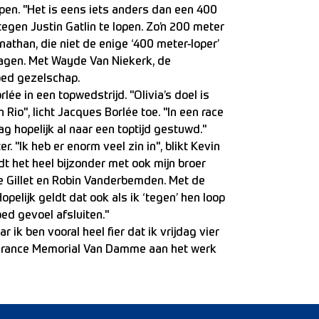
pen. "Het is eens iets anders dan een 400
 tegen Justin Gatlin te lopen. Zo’n 200 meter
nathan, die niet de enige ‘400 meter-loper’
wagen. Met Wayde Van Niekerk, de
oed gezelschap.
ée in een topwedstrijd. "Olivia’s doel is
Rio", licht Jacques Borlée toe. "In een race
g hopelijk al naar een toptijd gestuwd."
 "Ik heb er enorm veel zin in", blikt Kevin
rdt het heel bijzonder met ook mijn broer
e Gillet en Robin Vanderbemden. Met de
opelijk geldt dat ook als ik ‘tegen’ hen loop
oed gevoel afsluiten."
 ik ben vooral heel fier dat ik vrijdag vier
surance Memorial Van Damme aan het werk