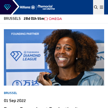
Skip to content
BRUSSELS
28d 01h 55m
BRUSSEL
01 Sep 2022