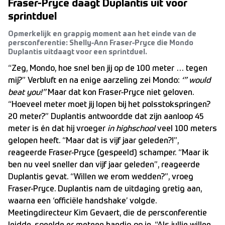
Fraser-Pryce daagt Duplantis uit voor
sprintduel
Opmerkelijk en grappig moment aan het einde van de
persconferentie: Shelly-Ann Fraser-Pryce die Mondo
Duplantis uitdaagt voor een sprintduel.
“Zeg, Mondo, hoe snel ben jij op de 100 meter … tegen
mij?” Verbluft en na enige aarzeling zei Mondo:
‘” would
beat you!”
Maar dat kon Fraser-Pryce niet geloven.
“Hoeveel meter moet jij lopen bij het polsstokspringen?
20 meter?” Duplantis antwoordde dat zijn aanloop 45
meter is én dat hij vroeger
in highschool
veel 100 meters
gelopen heeft. “Maar dat is vijf jaar geleden?!”,
reageerde Fraser-Pryce (gespeeld) schamper. “Maar ik
ben nu veel sneller dan vijf jaar geleden”, reageerde
Duplantis gevat. “Willen we erom wedden?”, vroeg
Fraser-Pryce. Duplantis nam de uitdaging gretig aan,
waarna een ‘officiële handshake’ volgde.
Meetingdirecteur Kim Gevaert, die de persconferentie