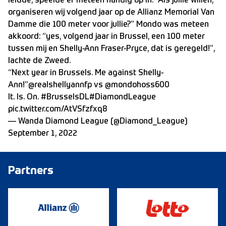
leidde, speelde er meteen handig op in. “Als jullie willen,
organiseren wij volgend jaar op de Allianz Memorial Van
Damme die 100 meter voor jullie?” Mondo was meteen
akkoord: “yes, volgend jaar in Brussel, een 100 meter
tussen mij en Shelly-Ann Fraser-Pryce, dat is geregeld!”,
lachte de Zweed.
“Next year in Brussels. Me against Shelly-
Ann!”
@realshellyannfp
vs
@mondohoss600
It. Is. On.
#BrusselsDL
#DiamondLeague
pic.twitter.com/AtVSfzfxq8
— Wanda Diamond League (@Diamond_League)
September 1, 2022
Partners