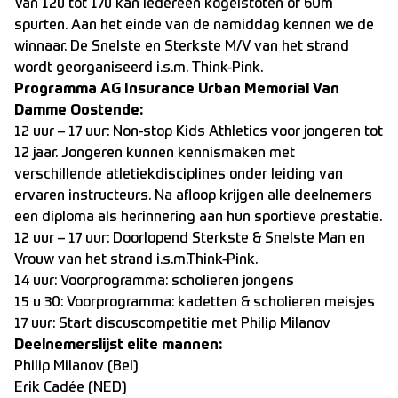
Van 12u tot 17u kan iedereen kogelstoten of 60m
spurten. Aan het einde van de namiddag kennen we de
winnaar. De Snelste en Sterkste M/V van het strand
wordt georganiseerd i.s.m. Think-Pink.
Programma AG Insurance Urban Memorial Van
Damme Oostende:
12 uur – 17 uur: Non-stop Kids Athletics voor jongeren tot
12 jaar. Jongeren kunnen kennismaken met
verschillende atletiekdisciplines onder leiding van
ervaren instructeurs. Na afloop krijgen alle deelnemers
een diploma als herinnering aan hun sportieve prestatie.
12 uur – 17 uur: Doorlopend Sterkste & Snelste Man en
Vrouw van het strand i.s.m.Think-Pink.
14 uur: Voorprogramma: scholieren jongens
15 u 30: Voorprogramma: kadetten & scholieren meisjes
17 uur: Start discuscompetitie met Philip Milanov
Deelnemerslijst elite mannen:
Philip Milanov (Bel)
Erik Cadée (NED)