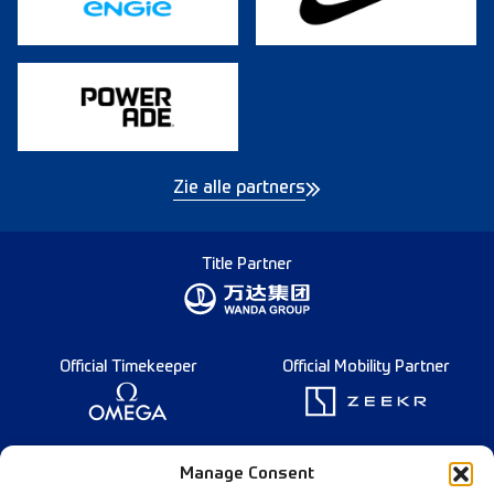
Zie alle partners
Title Partner
Official Timekeeper
Official Mobility Partner
Founding Partner
Manage Consent