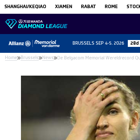
Skip to content
SHANGHAI/KEQIAO
XIAMEN
RABAT
ROME
STOC
BRUSSELS
SEP 4-5. 2026
28d 
Home
Brussels
News
De Belgacom Memorial Wereldrecord Qu