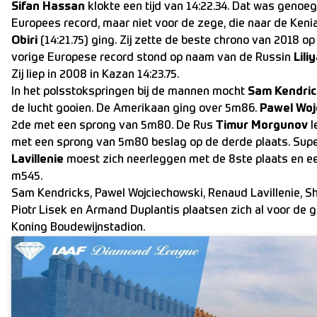
Sifan Hassan
klokte een tijd van 14:22.34. Dat was genoe
Europees record, maar niet voor de zege, die naar de Ken
Obiri
(14:21.75) ging. Zij zette de beste chrono van 2018 op
vorige Europese record stond op naam van de Russin
Lil
Zij liep in 2008 in Kazan 14:23.75.
In het polsstokspringen bij de mannen mocht
Sam Kendri
de lucht gooien. De Amerikaan ging over 5m86.
Pawel Woj
2de met een sprong van 5m80. De Rus
Timur Morgunov
l
met een sprong van 5m80 beslag op de derde plaats. Sup
Lavillenie
moest zich neerleggen met de 8ste plaats en e
m545.
Sam Kendricks, Pawel Wojciechowski, Renaud Lavillenie, S
Piotr Lisek en Armand Duplantis plaatsen zich al voor de gr
Koning Boudewijnstadion.