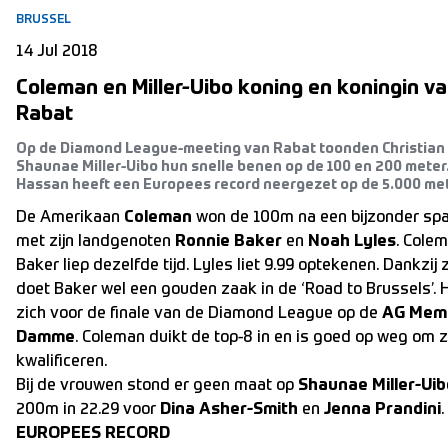
BRUSSEL
14 Jul 2018
Coleman en Miller-Uibo koning en koningin va
Rabat
Op de Diamond League-meeting van Rabat toonden Christian
Shaunae Miller-Uibo hun snelle benen op de 100 en 200 mete
Hassan heeft een Europees record neergezet op de 5.000 met
De Amerikaan
Coleman
won de 100m na een bijzonder spa
met zijn landgenoten
Ronnie Baker
en
Noah Lyles
. Colem
Baker liep dezelfde tijd. Lyles liet 9.99 optekenen. Dankzij 
doet Baker wel een gouden zaak in de ‘Road to Brussels’. H
zich voor de finale van de Diamond League op de
AG Memo
Damme
. Coleman duikt de top-8 in en is goed op weg om z
kwalificeren.
Bij de vrouwen stond er geen maat op
Shaunae Miller-Uib
200m in 22.29 voor
Dina Asher-Smith
en
Jenna Prandini
.
EUROPEES RECORD