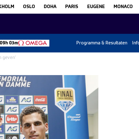
KHOLM
OSLO
DOHA
PARIS
EUGENE
MONACO
Programma & Resultaten
Inf
 09h 03m
m geven’