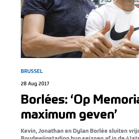
BRUSSEL
28 Aug 2017
Borlées: ‘Op Memorial
maximum geven’
Kevin, Jonathan en Dylan Borlée sluiten vri
Boudewijnstadion hun seizoen af in de 41st