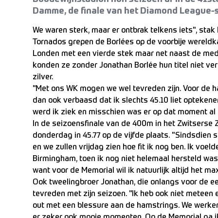
Damme, de finale van het Diamond League-
We waren sterk, maar er ontbrak telkens iets", stak
Tornados grepen de Borlées op de voorbije wereld
Londen met een vierde stek maar net naast de medai
konden ze zonder Jonathan Borlée hun titel niet 
zilver.
"Met ons WK mogen we wel tevreden zijn. Voor de hal
dan ook verbaasd dat ik slechts 45.10 liet optekene
werd ik ziek en misschien was er op dat moment al 
In de seizoensfinale van de 400m in het Zwitserse Z
donderdag in 45.77 op de vijfde plaats. "Sindsdien s
en we zullen vrijdag zien hoe fit ik nog ben. Ik voeld
Birmingham, toen ik nog niet helemaal hersteld was. 
want voor de Memorial wil ik natuurlijk altijd het 
Ook tweelingbroer Jonathan, die onlangs voor de ee
tevreden met zijn seizoen. "Ik heb ook niet meteen 
out met een blessure aan de hamstrings. We werken
er zeker ook mooie momenten. Op de Memorial ga ik