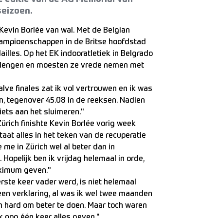
seizoen.
 Kevin Borlée van wal. Met de Belgian
kampioenschappen in de Britse hoofdstad
lles. Op het EK indooratletiek in Belgrado
verlengen en moesten ze vrede nemen met
ve finales zat ik vol vertrouwen en ik was
n, tegenover 45.08 in de reeksen. Nadien
iets aan het sluimeren."
ürich finishte Kevin Borlée vorig week
taat alles in het teken van de recuperatie
e me in Zürich wel al beter dan in
Hopelijk ben ik vrijdag helemaal in orde,
maximum geven."
rste keer vader werd, is niet helemaal
een verklaring, al was ik wel twee maanden
 hard om beter te doen. Maar toch waren
 nog één keer alles geven."