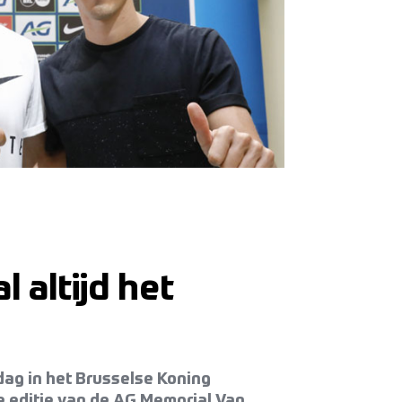
 altijd het
jdag in het Brusselse Koning
e editie van de AG Memorial Van