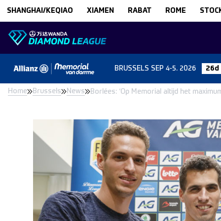
Skip to content
SHANGHAI/KEQIAO
XIAMEN
RABAT
ROME
STOC
BRUSSELS
SEP 4-5. 2026
26d
Home
Brussels
News
Borlées: ‘Op Memorial altijd het maximu