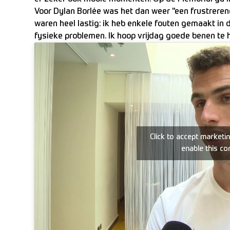
Voor Dylan Borlée was het dan weer "een frustrerend, 
waren heel lastig: ik heb enkele fouten gemaakt in
fysieke problemen. Ik hoop vrijdag goede benen te 
Click to accept marketi
enable this co