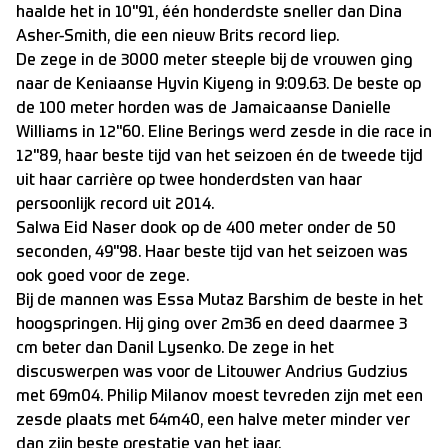
haalde het in 10"91, één honderdste sneller dan Dina
Asher-Smith, die een nieuw Brits record liep.
De zege in de 3000 meter steeple bij de vrouwen ging
naar de Keniaanse Hyvin Kiyeng in 9:09.63. De beste op
de 100 meter horden was de Jamaicaanse Danielle
Williams in 12"60. Eline Berings werd zesde in die race in
12"89, haar beste tijd van het seizoen én de tweede tijd
uit haar carrière op twee honderdsten van haar
persoonlijk record uit 2014.
Salwa Eid Naser dook op de 400 meter onder de 50
seconden, 49"98. Haar beste tijd van het seizoen was
ook goed voor de zege.
Bij de mannen was Essa Mutaz Barshim de beste in het
hoogspringen. Hij ging over 2m36 en deed daarmee 3
cm beter dan Danil Lysenko. De zege in het
discuswerpen was voor de Litouwer Andrius Gudzius
met 69m04. Philip Milanov moest tevreden zijn met een
zesde plaats met 64m40, een halve meter minder ver
dan zijn beste prestatie van het jaar.