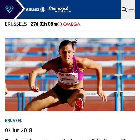
Skip to content
BRUSSELS
27d 01h 09m
BRUSSEL
07 Jun 2018