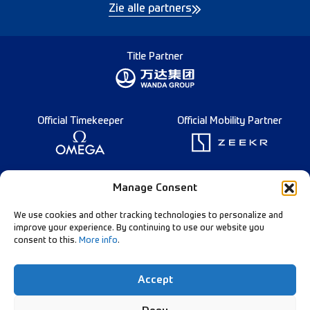
Zie alle partners
Title Partner
Official Timekeeper
Official Mobility Partner
Founding Partner
Manage Consent
We use cookies and other tracking technologies to personalize and
improve your experience. By continuing to use our website you
consent to this.
More info
.
Diamond League Rules
Data Privacy
Accept
Contact Us
Follow Our Channels: