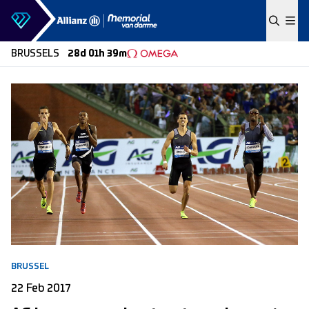
Skip to content
BRUSSELS
28d 01h 39m
BRUSSEL
22 Feb 2017