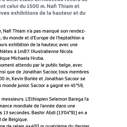
nt celui du 1500 m. Nafi Thiam et
ves exhibitions de la hauteur et du
, Nafi Thiam n’a pas manqué son rendez-
, du monde et d’Europe de l’heptathlon a
urs exhibition de la hauteur, avec une
lètes à 1m87: l’Australienne Nicola
èque Michaela Hruba.
oment attendu par le public belge, avec
ainsi que de Jonathan Sacoor, tous membres
200 m, Kevin Borlée et Jonathan Sacoor se
u monde junior. Sacoor a gagné en 45"59,
 messieurs. L’Ethiopien Selemon Barega l’a
ormance mondiale de l’année dans une
s 13 secondes. Bashir Abdi (13’04"91) en a
d de Belgique.
ine de relais 4×400 m quatrième du dernier