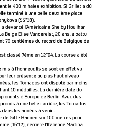
ent le 400 m haies exhibition. Si Grillet a dû
 elle terminé à une belle deuxième place
zhykova (55"38).
) a devancé l’Américaine Shelby Houlihan
La Belge Elise Vanderelst, 20 ans, a battu
ent 70 centièmes du record de Belgique de
est classé 7ème en 12"94. La course a été
 mis à l’honneur. Ils se sont en effet vu
our leur présence au plus haut niveau
nnées, les Tornados ont disputé par moins
hant 10 médailles. La dernière date du
mpionnats d’Europe de Berlin. Avec des
promis à une belle carrière, les Tornados
 dans les années à venir…
ce de Gitte Haenen sur 100 mètres pour
me (16"17), derrière l’Italienne Martina