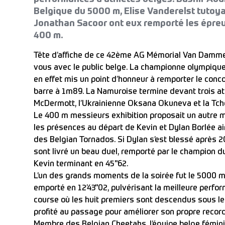
Belgique du 5000 m, Elise Vanderelst tutoya
Jonathan Sacoor ont eux remporté les épreu
400 m.
Tête d’affiche de ce 42ème AG Mémorial Van Damme
vous avec le public belge. La championne olympique
en effet mis un point d’honneur à remporter le conco
barre à 1m89. La Namuroise termine devant trois ath
McDermott, l’Ukrainienne Oksana Okuneva et la Tch
Le 400 m messieurs exhibition proposait un autre m
les présences au départ de Kevin et Dylan Borlée 
des Belgian Tornados. Si Dylan s’est blessé après 
sont livré un beau duel, remporté par le champion d
Kevin terminant en 45"62.
L’un des grands moments de la soirée fut le 5000 m
emporté en 12’43"02, pulvérisant la meilleure perf
course où les huit premiers sont descendus sous le
profité au passage pour améliorer son propre recor
Membre des Belgian Cheetahs, l’équipe belge fémin