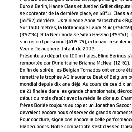
Euro à Berlin, Hanne Claes et Justien Grillet disputai
se contenter de la dernière place, en 58"11, Claes a
(55"87) derrière l’Ukrainienne Anna Yaroschchuk-Ry
Sur 1500 mètres, la Britannique Laura Muir (3’58"49
(3’57"34) et la Néerlandaise Sifan Hassan (3’59"41). 
son record personnel (4’05"75), échouant à seulem
Veerle Dejaeghere datant de 2002.
Présente au départ du 100 m haies, Eline Berings s’
remportée par l’Américaine Brianna McNeal (12"61).
En fin de soirée, les Belgian Tornados ont encore été
remettre le trophée AG Insurance Best of Belgium p
mondial depuis dix ans déjà. Au cours de ces dix a
de 21 finales dans les grands championnats, décroc
début du mois d’août avec la médaille d’or aux Cha
frères Borlée toujours au top et un Jonathan Sacoor 
devraient encore nous réserver de grands moments
Pour conclure, signalons encore la belle performan
Bladerunners. Notre compatriote s’est classée troisiè