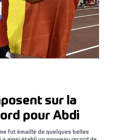
posent sur la
cord pour Abdi
e fut émaillé de quelques belles
 a ainsi établi un nouveau record de