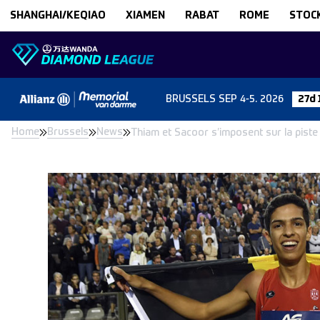
Skip to content
SHANGHAI/KEQIAO
XIAMEN
RABAT
ROME
STOC
BRUSSELS
SEP 4-5. 2026
27d 
Home
Brussels
News
Thiam et Sacoor s’imposent sur la piste 