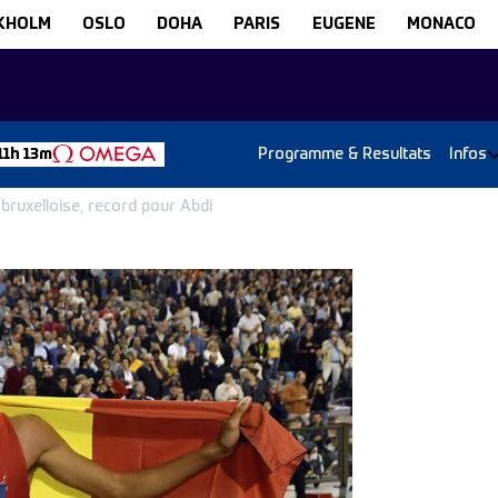
KHOLM
OSLO
DOHA
PARIS
EUGENE
MONACO
Programme & Resultats
Infos
11h 13m
bruxelloise, record pour Abdi