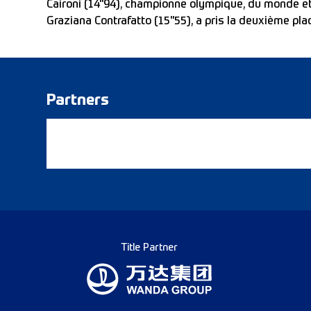
Caironi (14"94), championne olympique, du monde et 
Graziana Contrafatto (15"55), a pris la deuxième pla
Partners
Title Partner