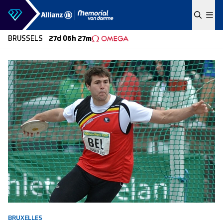
Skip to content
BRUSSELS
27d 06h 27m
BRUXELLES