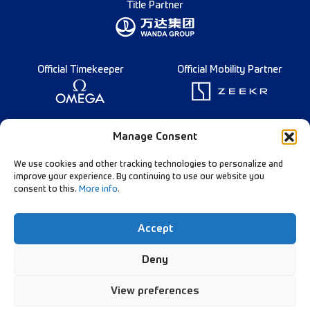
Title Partner
Official Timekeeper
Official Mobility Partner
Founding Partner
Manage Consent
We use cookies and other tracking technologies to personalize and
improve your experience. By continuing to use our website you
consent to this.
More info
.
Diamond League Rules
Data Privacy
Accept
Contact Us
Follow Our Channels:
Deny
View preferences