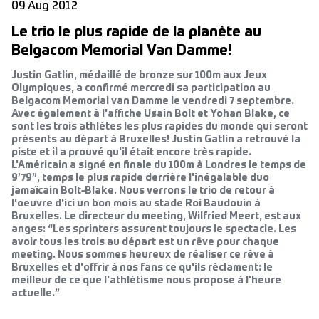
09 Aug 2012
Le trio le plus rapide de la planète au
Belgacom Memorial Van Damme!
Justin Gatlin, médaillé de bronze sur 100m aux Jeux
Olympiques, a confirmé mercredi sa participation au
Belgacom Memorial van Damme le vendredi 7 septembre.
Avec également à l'affiche Usain Bolt et Yohan Blake, ce
sont les trois athlètes les plus rapides du monde qui seront
présents au départ à Bruxelles! Justin Gatlin a retrouvé la
piste et il a prouvé qu'il était encore très rapide.
L'Américain a signé en finale du 100m à Londres le temps de
9’79”, temps le plus rapide derrière l'inégalable duo
jamaïcain Bolt-Blake. Nous verrons le trio de retour à
l'oeuvre d'ici un bon mois au stade Roi Baudouin à
Bruxelles. Le directeur du meeting, Wilfried Meert, est aux
anges: “Les sprinters assurent toujours le spectacle. Les
avoir tous les trois au départ est un rêve pour chaque
meeting. Nous sommes heureux de réaliser ce rêve à
Bruxelles et d'offrir à nos fans ce qu'ils réclament: le
meilleur de ce que l'athlétisme nous propose à l'heure
actuelle.”