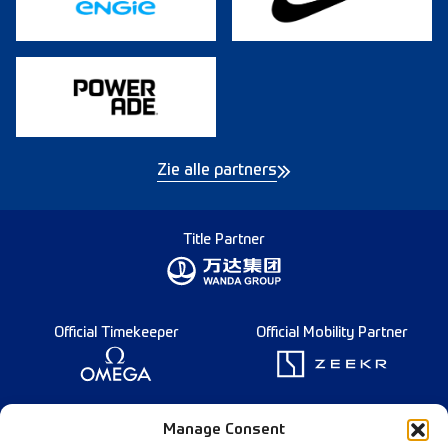
Zie alle partners
Title Partner
Official Timekeeper
Official Mobility Partner
Founding Partner
Manage Consent