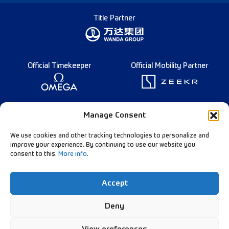
Title Partner
Official Timekeeper
Official Mobility Partner
Founding Partner
Manage Consent
We use cookies and other tracking technologies to personalize and
improve your experience. By continuing to use our website you
consent to this.
More info
.
Diamond League Rules
Data Privacy
Accept
Contact Us
Follow Our Channels:
Deny