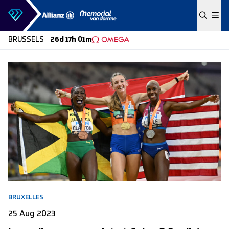
Skip to content
BRUSSELS
26d 17h 01m
BRUXELLES
25 Aug 2023