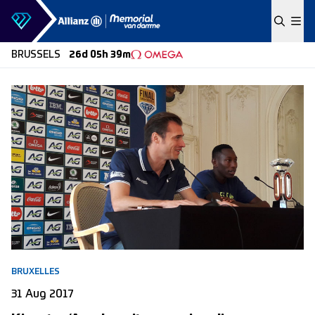
Skip to content
BRUSSELS
26d 05h 39m
BRUXELLES
31 Aug 2017