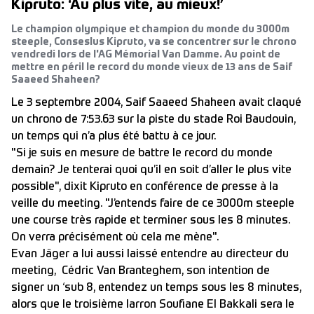
Kipruto: ‘Au plus vite, au mieux!’
Le champion olympique et champion du monde du 3000m
steeple, Conseslus Kipruto, va se concentrer sur le chrono
vendredi lors de l'AG Mémorial Van Damme. Au point de
mettre en péril le record du monde vieux de 13 ans de Saif
Saaeed Shaheen?
Le 3 septembre 2004, Saif Saaeed Shaheen avait claqué
un chrono de 7:53.63 sur la piste du stade Roi Baudouin,
un temps qui n’a plus été battu à ce jour.
"Si je suis en mesure de battre le record du monde
demain? Je tenterai quoi qu’il en soit d’aller le plus vite
possible", dixit Kipruto en conférence de presse à la
veille du meeting. "J’entends faire de ce 3000m steeple
une course très rapide et terminer sous les 8 minutes.
On verra précisément où cela me mène".
Evan Jäger a lui aussi laissé entendre au directeur du
meeting, Cédric Van Branteghem, son intention de
signer un ‘sub 8, entendez un temps sous les 8 minutes,
alors que le troisième larron Soufiane El Bakkali sera le