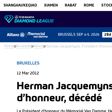
Skip to content
SHANGHAI/KEQIAO
XIAMEN
RABAT
ROME
STOC
BRUSSELS
SEP 4-5. 2026
28d 
Home
Brussels
News
Herman Jacquemyns, Président d’honne
BRUXELLES
12 Mar 2012
Herman Jacquemyns,
d’honneur, décédé
Le Président d’honneur du Mémorial Van Damme, H