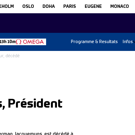
KHOLM
OSLO
DOHA
PARIS
EUGENE
MONACO
Programme & Resultats
Infos
13h 10m
ur, décédé
 Président
erman Jacquemyns, est décédé à