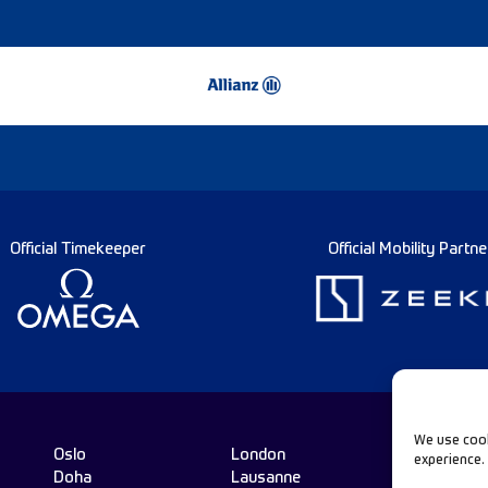
Official Timekeeper
Official Mobility Partne
We use cook
Oslo
London
experience.
Doha
Lausanne
Fo