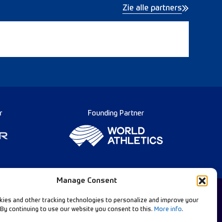
Zie alle partners
r
Founding Partner
Manage Consent
ies and other tracking technologies to personalize and improve your
 By continuing to use our website you consent to this.
More info
.
Diamond League Rules
llow Our Channels: