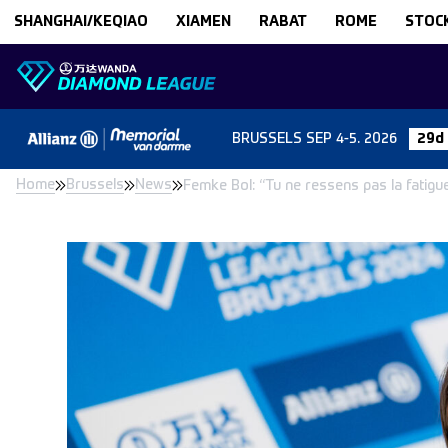
Skip to content
SHANGHAI/KEQIAO
XIAMEN
RABAT
ROME
STOC
BRUSSELS
SEP 4-5. 2026
29d
Home
Brussels
News
Femke Bol: “Tu ne ressens pas la fatigue