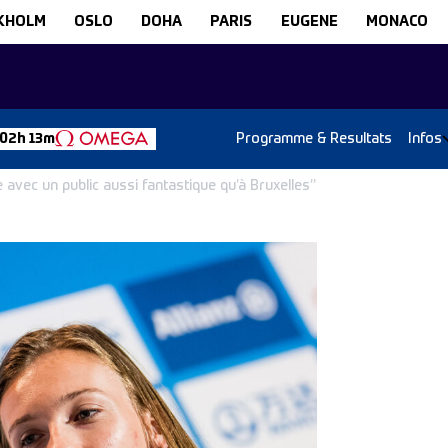
KHOLM
OSLO
DOHA
PARIS
EUGENE
MONACO
Programme & Resultats
Infos
 02h 13m
 avec un public aussi fantastique qu’à Bruxelles”