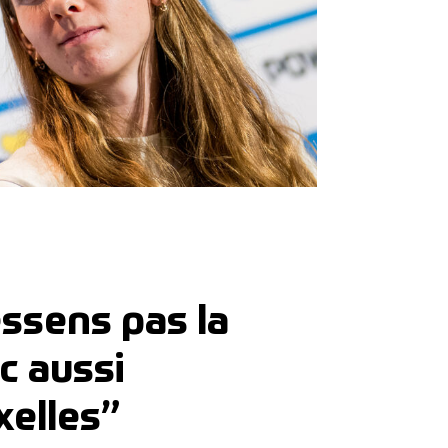
essens pas la
c aussi
xelles”