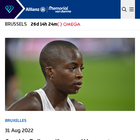
Skip to content
BRUSSELS
26d 14h 24m
BRUXELLES
31 Aug 2022