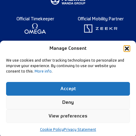
Official Timekeeper
Official Mobility Partner
Founding Partner
Manage Consent
We use cookies and other tracking technologies to personalize and
improve your experience. By continuing to use our website you
consent to this.
More info
.
Diamond League Rules
Data Privacy
Accept
Contact Us
Follow Our Channels:
Deny
View preferences
© Diamond League AG - 2026
Cookie Policy
Privacy Statement