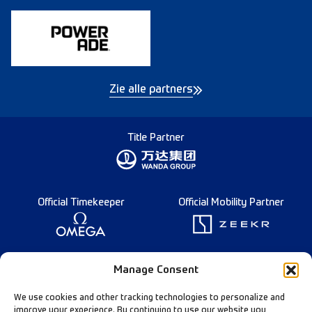
Zie alle partners
Title Partner
Official Timekeeper
Official Mobility Partner
Founding Partner
Manage Consent
We use cookies and other tracking technologies to personalize and
improve your experience. By continuing to use our website you