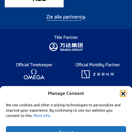
Zie alle partners
Title Partner
Official Timekeeper
Official Mobility Partner
Founding Partner
Manage Consent
We use cookies and other tracking technologies to personalize and
improve your experience. By continuing to use our website you
consent to this.
More info
.
Diamond League Rules
Data Privacy