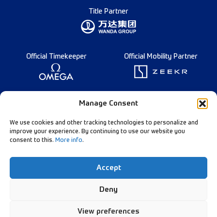
Title Partner
Official Timekeeper
Official Mobility Partner
Founding Partner
Manage Consent
We use cookies and other tracking technologies to personalize and
improve your experience. By continuing to use our website you
consent to this.
More info
.
Diamond League Rules
Data Privacy
Accept
Contact Us
Follow Our Channels:
Deny
View preferences