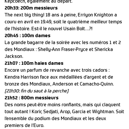
Kepcoech, également au départ.
20h33: 200m messieurs
The next big thing! 18 ans à peine, Erriyon Knighton a
couru en avril en 19.49, soit le quatrième meilleur temps
de l’histoire. Est-il le nouvel Usain Bolt…?!
20h45 : 100m dames
La grande bagarre de la soirée avec les numéros 1 et 2
des Mondiaux : Shelly-Ann Fraser-Pryce et Shericka
Jackson.
21h07 : 100m haies dames
Encore un parfum de revanche avec trois cadors :
Kendra Harrison face aux médaillées d’argent et de
bronze des Mondiaux, Anderson et Camacho-Quinn.
[21h30: fin du saut à la perche]
21h52 : 800m messieurs
Des noms peut-être moins ronflants, mais qui claquent
tout autant ! Korir, Sedjati, Arop, Garcia et Wightman. Soit
l’ensemble du podium des Mondiaux et les deux
premiers de l’Euro.